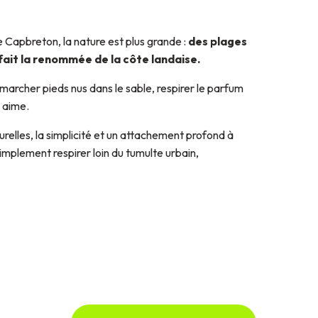
e Capbreton, la nature est plus grande :
des plages
 fait la renommée de la côte landaise.
 marcher pieds nus dans le sable, respirer le parfum
n aime.
turelles, la simplicité et un attachement profond à
mplement respirer loin du tumulte urbain,
Le Penon
Destination éco-responsable