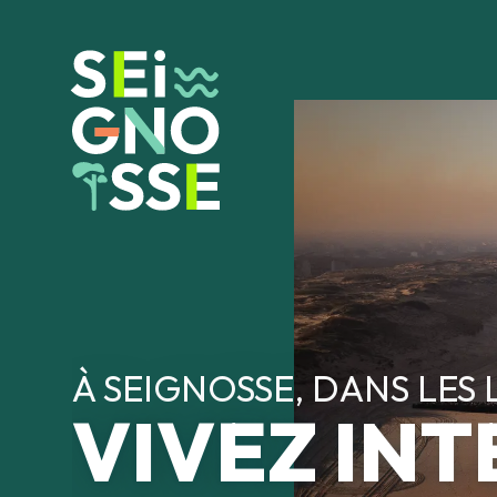
Aller
s
au
contenu
principal
ues
À SEIGNOSSE, DANS LES
VIVEZ IN