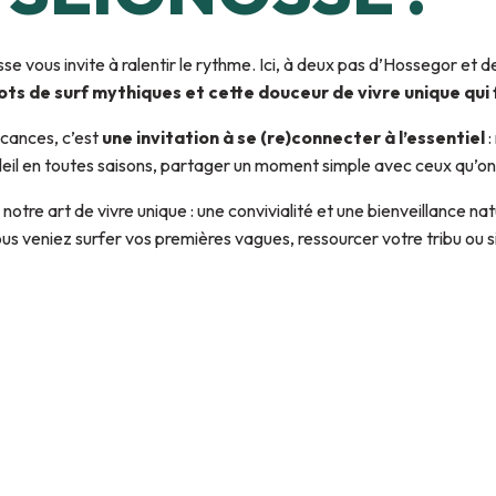
se vous invite à ralentir le rythme. Ici, à deux pas d’Hossegor et d
spots de surf mythiques et cette douceur de vivre unique qui
acances, c’est
une invitation à se (re)connecter à l’essentiel
:
soleil en toutes saisons, partager un moment simple avec ceux qu’o
, notre art de vivre unique : une convivialité et une bienveillance na
 veniez surfer vos premières vagues, ressourcer votre tribu ou si
Les plages de Seignosse
L’Étang blanc & l’Étang noir