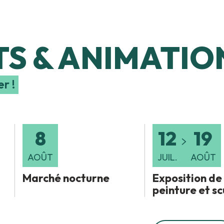
S & ANIMATIO
S DE
SE
r !
8
12
19
AOÛT
JUIL.
AOÛT
Marché nocturne
Exposition de
peinture et s