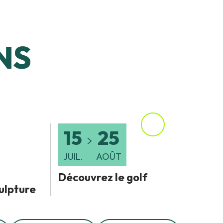
NS
15
25
JUIL.
AOÛT
Découvrez le golf
culpture