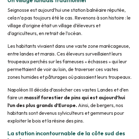
Un village landais traditionnel
Seignosse est aujourd’hui une station balnéaire réputée,
cela n’a pas toujours été le cas. Revenons à son histoire : le
village d’origine était un village d’éleveurs et
d’agriculteurs, en retrait de l’océan.
Les habitants vivaient dans une vaste zone marécageuse,
entre landes et marais. Ces éleveurs surveillaient leurs
troupeaux perchés sur les fameuses « échasses » qui leur
permettaient de voir au loin, de traverser ces vastes
zones humides et pâturages où paissaient leurs troupeaux.
Napoléon III décida d’assécher ces vastes Landes et d’en
faire un
massif forestier de pins qui est aujourd’hui
l’un des plus grands d’Europe.
Ainsi, de bergers, nos
habitants sont devenus sylviculteurs et gemmeurs pour
exploiter le bois et la résine des pins.
La station incontournable de la côte sud des