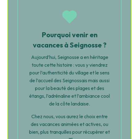
Pourquoi venir en
vacances à Seignosse ?
Aujourd’hui, Seignosse a en héritage
toute cette histoire : vous y viendrez
pour l’authenticité du village et le sens
de l’accueil des Seignossais mais aussi
pour la beauté des plages et des
étangs, l’adrénaline et l’ambiance cool
de la côte landaise.
Chez nous, vous aurez le choix entre
des vacances animées et actives, ou
bien, plus tranquilles pour récupérer et