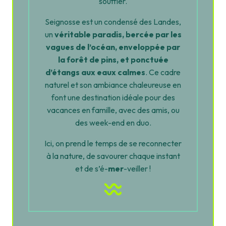
souffler.
Seignosse est un condensé des Landes,
un
véritable paradis, bercée par les
vagues de l’océan, enveloppée par
la forêt de pins, et ponctuée
d’étangs aux eaux calmes
. Ce cadre
naturel et son ambiance chaleureuse en
font une destination idéale pour des
vacances en famille, avec des amis, ou
des week-end en duo.
Ici, on prend le temps de se reconnecter
à la nature, de savourer chaque instant
et de s’é-
mer
-veiller !