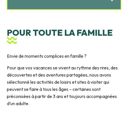
1
POUR TOUTE LA FAMILLE
POUR TOUTE LA FAMILLE
2
POUR LES PETITS
3
POUR LES ADOS
Envie de moments complices en famille ?
Pour que vos vacances se vivent au rythme des rires, des
découvertes et des aventures partagées, nous avons
sélectionné les activités de loisirs et sites à visiter qui
peuvent se faire à tous les âges – certaines sont
préconisées à partir de 3 ans et toujours accompagnées
d’un adulte.