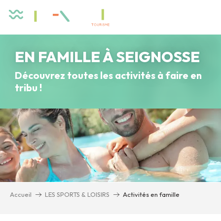
Aller
au
contenu
principal
EN FAMILLE À SEIGNOSSE
Découvrez toutes les activités à faire en
tribu !
Accueil
LES SPORTS & LOISIRS
Activités en famille