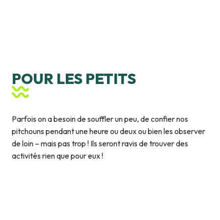
Atlantic Park - Parc aquatique et
de loisirs
Le Château des Énigmes
Ecomusée de Marquèze
Aquarium de Biarritz
Sur un livre perché
La Cité de l'Océan
Adrénaline Parc
Zoo de Labenne
Port Miniature
POUR LES PETITS
Parfois on a besoin de souffler un peu, de confier nos
pitchouns pendant une heure ou deux ou bien les observer
de loin – mais pas trop ! Ils seront ravis de trouver des
activités rien que pour eux !
Club des Pingouins