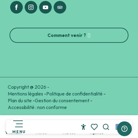
Comment venir ?
Copyright @ 2026 -
Mentions légales
-
Politique de confidentialité
-
Plan du site
-
Gestion du consentement
-
Accessibilité : non conforme
MENU
Webcams
Météo
Marées
Accessibilité
Agenda
Recherche
Voir les favoris