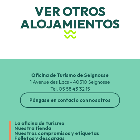
Village Vacances Belambra Club Les Tuquets
VER OTROS
Domaine de l'Agréou Vacances Bleues
ALOJAMIENTOS
Village Club Cap Océan
Belambra Club Les Estagnots
Hoteles y casas de huéspedes
Oficina de Turismo de Seignosse
1 Avenue des Lacs - 40510 Seignosse
Tel. 05 58 43 32 15
Póngase en contacto con nosotros
La oficina de turismo
Nuestra tienda
Nuestros compromisos y etiquetas
Folletos y descargas