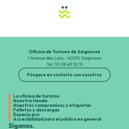
..
PARCC, Centre d'art
La Maison de l'Oralité et du Patrimoine
Grottes Préhistoriques de Sare
Abbaye d'Arthous
Descubrir las Landas
Abbaye de Sorde
Ecomusée de Marquèze
Ortillopitz, La Maison Basque de Sare du XVIIe siècle
Oficina de Turismo de Seignosse
1 Avenue des Lacs - 40510 Seignosse
Tel. 05 58 43 32 15
Póngase en contacto con nosotros
La oficina de turismo
Nuestra tienda
Nuestros compromisos y etiquetas
Folletos y descargas
Espacio pro
Accesibilidad para el público en general
Síganos.