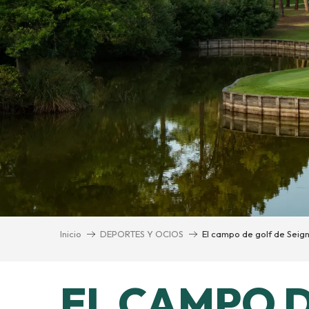
n
Inicio
DEPORTES Y OCIOS
El campo de golf de Seig
EL CAMPO 