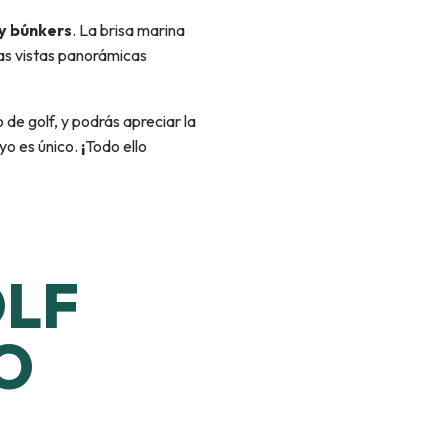
 y búnkers
. La brisa marina
nas vistas panorámicas
o de golf, y podrás apreciar la
yo es único.
¡
Todo ello
OLF
O