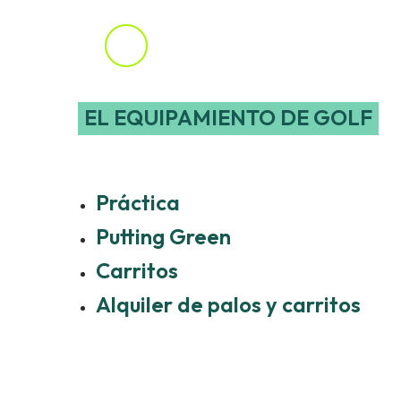
EL EQUIPAMIENTO DE GOLF
Pala
Part
Biod
colab
Práctica
inven
prese
Putting Green
Adem
Carritos
DUR
conse
Alquiler de palos y carritos
respo
Y, po
Franc
EXC
compr