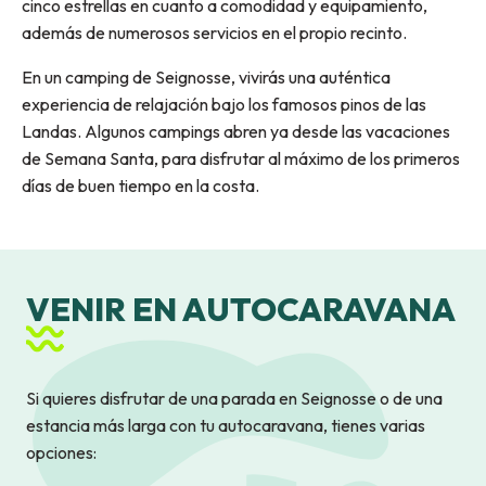
cinco estrellas en cuanto a comodidad y equipamiento,
además de numerosos servicios en el propio recinto.
En un camping de Seignosse, vivirás una auténtica
experiencia de relajación bajo los famosos pinos de las
Landas. Algunos campings abren ya desde las vacaciones
de Semana Santa, para disfrutar al máximo de los primeros
días de buen tiempo en la costa.
Hôtel de plein air Les Maritimes
Camping La Pomme de Pin
VENIR EN AUTOCARAVANA
Domaine de l'Agréou Vacances Bleues
BonjourSauvage Seignosse
Naturéo Éco-Resort
Camping Les Oyats
Si quieres disfrutar de una parada en Seignosse o de una
L'Etang Blanc Vacances André Trigano
estancia más larga con tu autocaravana, tienes varias
opciones: