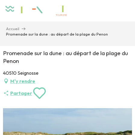
Aller
au
contenu
principal
Accueil
Promenade sur la dune : au départ de la plage du Penon
Promenade sur la dune : au départ de la plage du
Penon
40510 Seignosse
M'y rendre
Partager
Ajouter aux fa