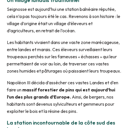
Un village landais traditionnel
Seignosse est aujourd’hui une station balnéaire réputée,
cela n’a pas toujours été le cas. Revenons à son histoire : le
village d’origine était un village d’éleveurs et
d’agriculteurs, en retrait de l’océan.
Les habitants vivaient dans une vaste zone marécageuse,
entre landes et marais. Ces éleveurs surveillaient leurs
troupeaux perchés sur les fameuses « échasses » qui leur
permettaient de voir au loin, de traverser ces vastes
zones humides et pâturages où paissaient leurs troupeaux.
Napoléon III décida d’assécher ces vastes Landes et d’en
faire un
massif forestier de pins qui est aujourd’hui
l’un des plus grands d’Europe.
Ainsi, de bergers, nos
habitants sont devenus sylviculteurs et gemmeurs pour
exploiter le bois et la résine des pins.
La station incontournable de la côte sud des