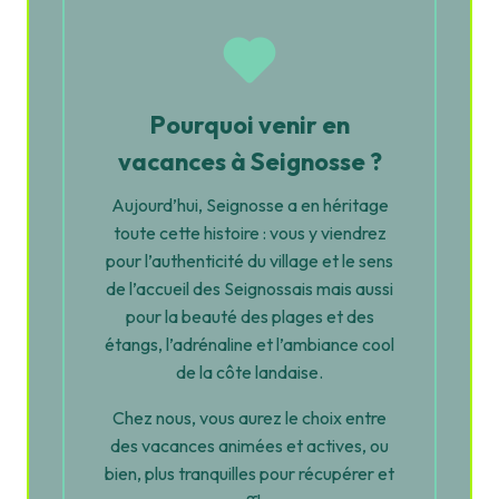
Pourquoi venir en
vacances à Seignosse ?
Aujourd’hui, Seignosse a en héritage
toute cette histoire : vous y viendrez
pour l’authenticité du village et le sens
de l’accueil des Seignossais mais aussi
pour la beauté des plages et des
étangs, l’adrénaline et l’ambiance cool
de la côte landaise.
Chez nous, vous aurez le choix entre
des vacances animées et actives, ou
bien, plus tranquilles pour récupérer et