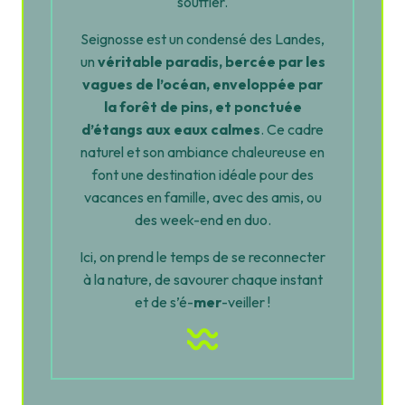
souffler.
Seignosse est un condensé des Landes,
un
véritable paradis, bercée par les
vagues de l’océan, enveloppée par
la forêt de pins, et ponctuée
d’étangs aux eaux calmes
. Ce cadre
naturel et son ambiance chaleureuse en
font une destination idéale pour des
vacances en famille, avec des amis, ou
des week-end en duo.
Ici, on prend le temps de se reconnecter
à la nature, de savourer chaque instant
et de s’é-
mer
-veiller !