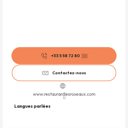
+33 5 58 72 80
▒▒
Contactez-nous
www.restaurantlesroseaux.com
Langues parlées
Langues parlées