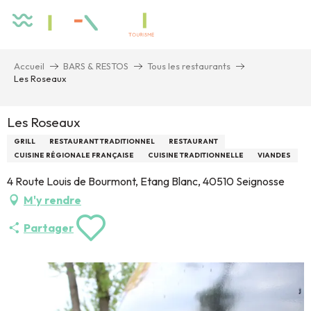
Aller
au
contenu
principal
Accueil
BARS & RESTOS
Tous les restaurants
Les Roseaux
Les Roseaux
GRILL
RESTAURANT TRADITIONNEL
RESTAURANT
CUISINE RÉGIONALE FRANÇAISE
CUISINE TRADITIONNELLE
VIANDES
4 Route Louis de Bourmont, Etang Blanc, 40510 Seignosse
M'y rendre
Partager
Ajouter aux fa